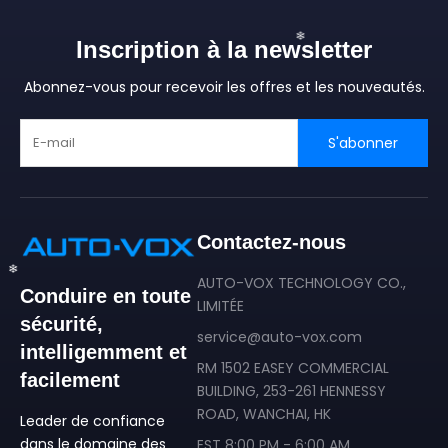
❄
Inscription à la newsletter
❄
Abonnez-vous pour recevoir les offres et les nouveautés.
S'abonner
Contactez-nous
❄
AUTO-VOX TECHNOLOGY CO.,
Conduire en toute
LIMITÉE
sécurité,
service@auto-vox.com
❄
intelligemment et
RM 1502 EASEY COMMERCIAL
facilement
BUILDING, 253-261 HENNESSY
ROAD, WANCHAI, HK
Leader de confiance
❄
dans le domaine des
EST 8:00 PM - 6:00 AM