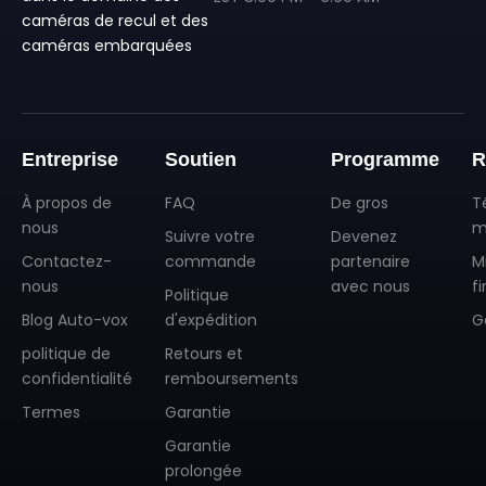
caméras de recul et des
caméras embarquées
❄
Entreprise
Soutien
Programme
R
À propos de
FAQ
De gros
T
nous
m
Suivre votre
Devenez
Contactez-
commande
partenaire
M
nous
avec nous
f
Politique
Blog Auto-vox
d'expédition
G
politique de
Retours et
confidentialité
remboursements
Termes
Garantie
Garantie
prolongée